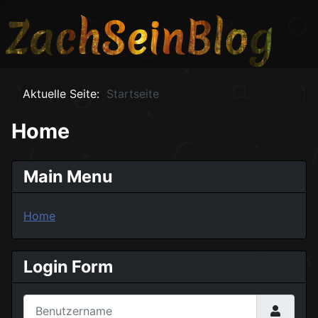
ZachSeinBlog
Rollenspiel, Gaming und Gedöns
Aktuelle Seite:
Startseite
Home
Main Menu
Home
Login Form
Benutzername